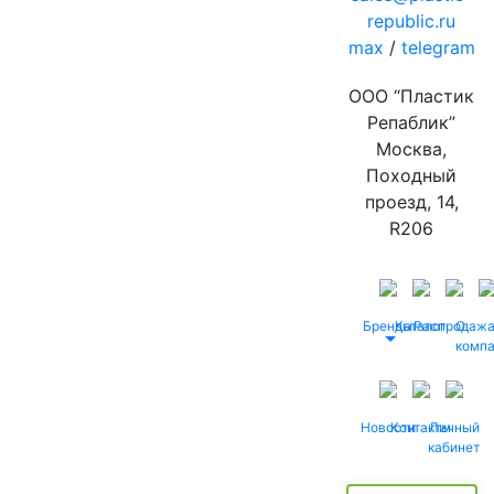
republic.ru
max
/
telegram
ООО “Пластик
Репаблик”
Москва,
Походный
проезд, 14,
R206
Бренды
Каталог
Распродаж
О
комп
Новости
Контакты
Личный
кабинет