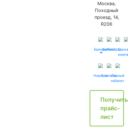
Москва,
Походный
проезд, 14,
R206
Бренды
Каталог
Распродаж
О
комп
Новости
Контакты
Личный
кабинет
Получить
прайс-
лист