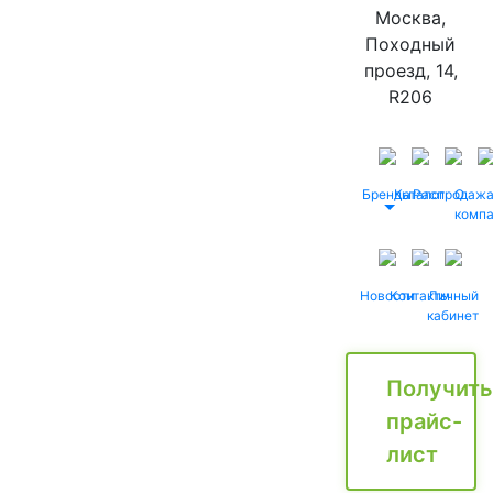
Москва,
Походный
проезд, 14,
R206
Бренды
Каталог
Распродаж
О
комп
Новости
Контакты
Личный
кабинет
Получить
прайс-
лист