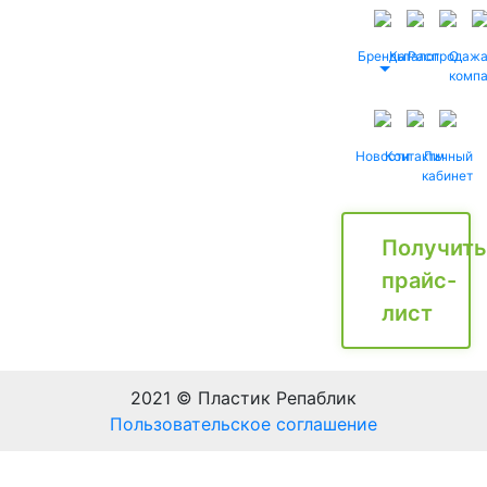
Бренды
Каталог
Распродаж
О
комп
Новости
Контакты
Личный
кабинет
Получить
прайс-
лист
2021 © Пластик Репаблик
Пользовательское соглашение