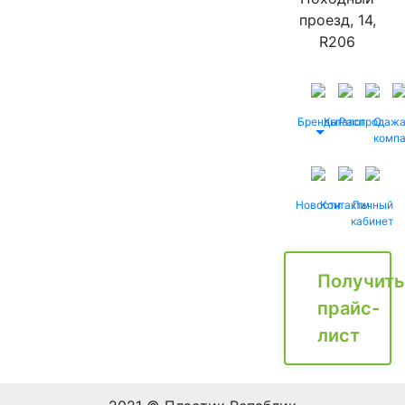
проезд, 14,
R206
Бренды
Каталог
Распродаж
О
комп
Новости
Контакты
Личный
кабинет
Получить
прайс-
лист