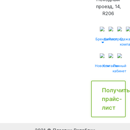
проезд, 14,
R206
Бренды
Каталог
Распродаж
О
комп
Новости
Контакты
Личный
кабинет
Получить
прайс-
лист