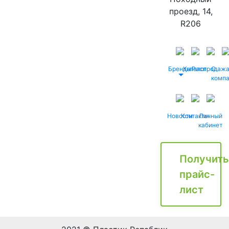
проезд, 14,
R206
Бренды
Каталог
Распродаж
О
комп
Новости
Контакты
Личный
кабинет
Получить
прайс-
лист