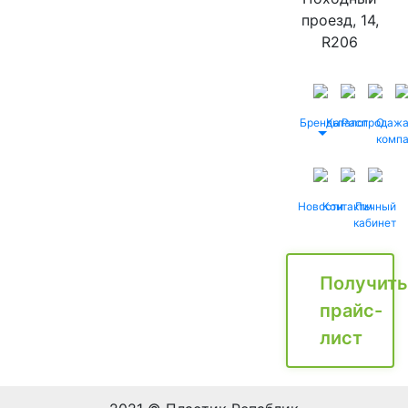
проезд, 14,
R206
Бренды
Каталог
Распродаж
О
комп
Новости
Контакты
Личный
кабинет
Получить
прайс-
лист