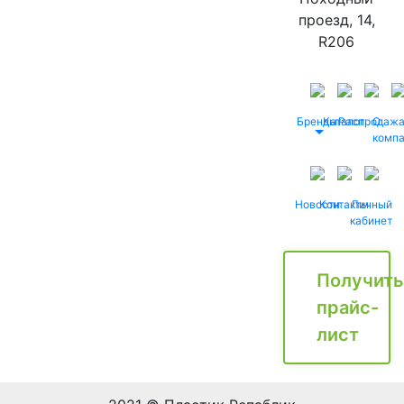
проезд, 14,
R206
Бренды
Каталог
Распродаж
О
комп
Новости
Контакты
Личный
кабинет
Получить
прайс-
лист