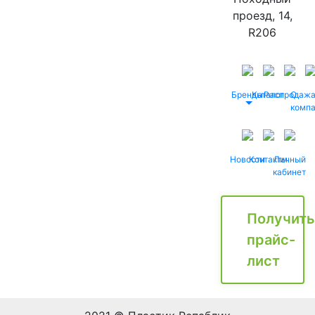
проезд, 14,
R206
Бренды
Каталог
Распродаж
О
комп
Новости
Контакты
Личный
кабинет
Получить
прайс-
лист