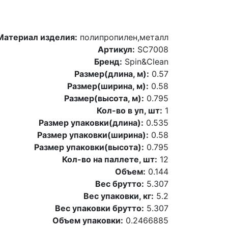
Материал изделия:
полипропилен,металл
Артикул:
SC7008
Бренд:
Spin&Clean
Размер(длина, м):
0.57
Размер(ширина, м):
0.58
Размер(высота, м):
0.795
Кол-во в уп, шт:
1
Размер упаковки(длина):
0.535
Размер упаковки(ширина):
0.58
Размер упаковки(высота):
0.795
Кол-во на паллете, шт:
12
Объем:
0.144
Вес брутто:
5.307
Вес упаковки, кг:
5.2
Вес упаковки брутто:
5.307
Объем упаковки:
0.2466885