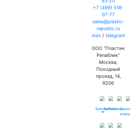
93-20
+7 (499) 518-
07-77
sales@plastic-
republic.ru
max
/
telegram
ООО “Пластик
Репаблик”
Москва,
Походный
проезд, 14,
R206
Бренды
Каталог
Распродаж
О
комп