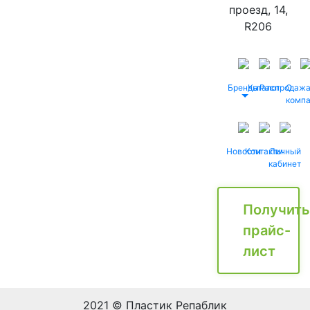
проезд, 14,
R206
Бренды
Каталог
Распродаж
О
комп
Новости
Контакты
Личный
кабинет
Получить
прайс-
лист
2021 © Пластик Репаблик