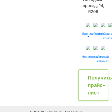
проезд, 14,
R206
Бренды
Каталог
Распродаж
О
комп
Новости
Контакты
Личный
кабинет
Получить
прайс-
лист