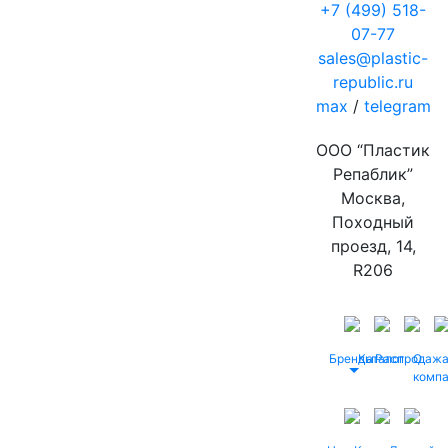
+7 (499) 518-
07-77
sales@plastic-
republic.ru
max
/
telegram
ООО “Пластик
Репаблик”
Москва,
Походный
проезд, 14,
R206
Бренды
Каталог
Распродаж
О
комп