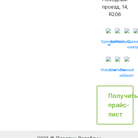
проезд, 14,
R206
Бренды
Каталог
Распродаж
О
комп
Новости
Контакты
Личный
кабинет
Получить
прайс-
лист