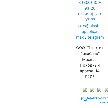
8 (800) 100-
93-20
+7 (499) 518-
07-77
sales@plastic-
republic.ru
max
/
telegram
ООО “Пластик
Репаблик”
Москва,
Походный
проезд, 14,
R206
Бренды
Каталог
Распродаж
О
комп