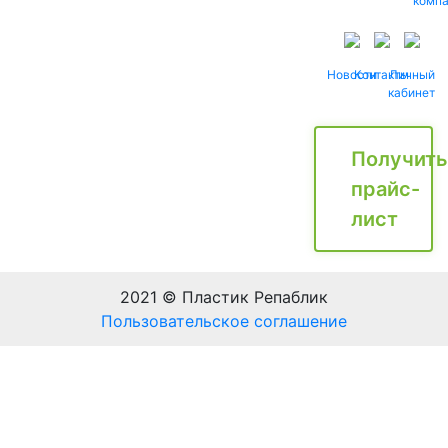
комп
Новости
Контакты
Личный
кабинет
Получить
прайс-
лист
2021 © Пластик Репаблик
Пользовательское соглашение