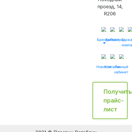
проезд, 14,
R206
Бренды
Каталог
Распродаж
О
комп
Новости
Контакты
Личный
кабинет
Получить
прайс-
лист