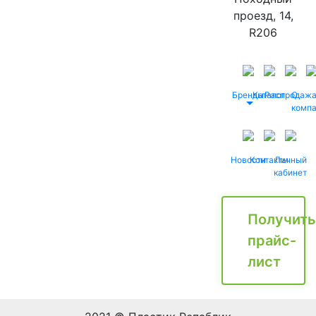
проезд, 14,
R206
Бренды
Каталог
Распродаж
О
комп
Новости
Контакты
Личный
кабинет
Получить
прайс-
лист