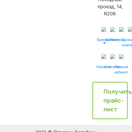
проезд, 14,
R206
Бренды
Каталог
Распродаж
О
комп
Новости
Контакты
Личный
кабинет
Получить
прайс-
лист