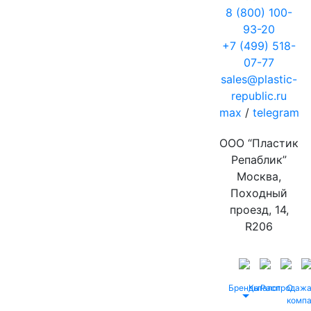
8 (800) 100-
93-20
+7 (499) 518-
07-77
sales@plastic-
republic.ru
max
/
telegram
ООО “Пластик
Репаблик”
Москва,
Походный
проезд, 14,
R206
Бренды
Каталог
Распродаж
О
комп