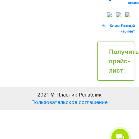
комп
Новости
Контакты
Личный
кабинет
Получить
прайс-
лист
2021 © Пластик Репаблик
Пользовательское соглашение