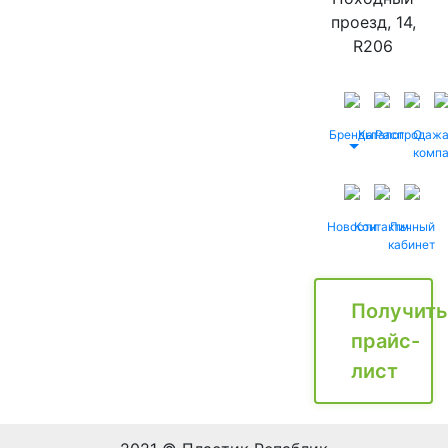
проезд, 14,
R206
Бренды
Каталог
Распродаж
О
комп
Новости
Контакты
Личный
кабинет
Получить
прайс-
лист