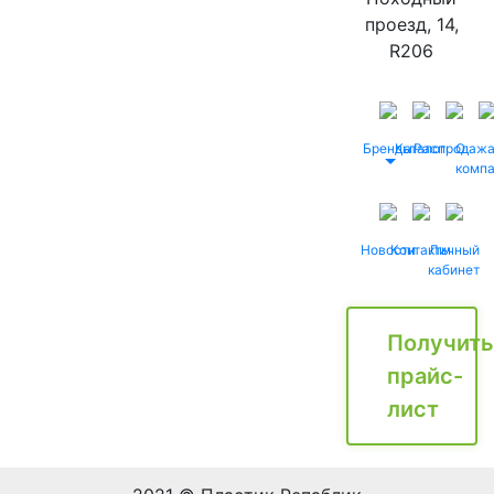
проезд, 14,
R206
Бренды
Каталог
Распродаж
О
комп
Новости
Контакты
Личный
кабинет
Получить
прайс-
лист