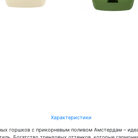
Характеристики
ных горшков с прикорневым поливом Амстердам – идеа
иль. Богатство трендовых оттенков, которые гармони