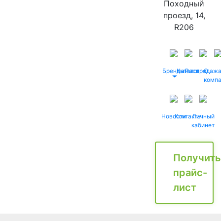
Походный
проезд, 14,
R206
Бренды
Каталог
Распродаж
О
комп
Новости
Контакты
Личный
кабинет
Получить
прайс-
лист