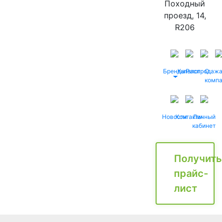
Походный
проезд, 14,
R206
Бренды
Каталог
Распродаж
О
комп
Новости
Контакты
Личный
кабинет
Получить
прайс-
лист