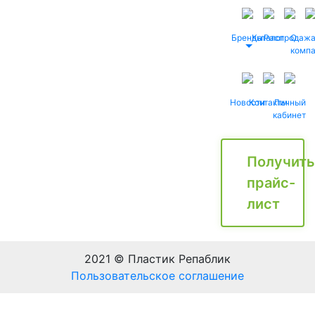
Бренды
Каталог
Распродаж
О
комп
Новости
Контакты
Личный
кабинет
Получить
прайс-
лист
2021 © Пластик Репаблик
Пользовательское соглашение