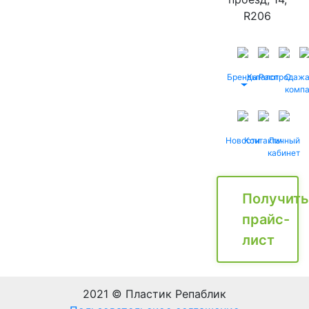
R206
Бренды
Каталог
Распродаж
О
комп
Новости
Контакты
Личный
кабинет
Получить
прайс-
лист
2021 © Пластик Репаблик