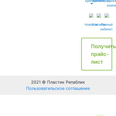
Бренды
Каталог
Распродаж
О
комп
Новости
Контакты
Личный
кабинет
Получить
прайс-
лист
2021 © Пластик Репаблик
Пользовательское соглашение