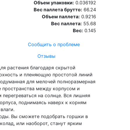
Объем упаковки:
0.036192
Вес паллета брутто:
66.24
Объем паллета:
0.9216
Вес паллета:
55.68
Вес:
0.145
Сообщить о проблеме
Отзывы
для растения благодаря скрытой
ерхность и пленяющую простотой линий
родуманная для мелочей полноразмерная
ие пространства между корпусом и
 перегреваться на солнце. Вся лишняя
корпуса, поднимаясь наверх к корням
влаги.
оды. Вы сможете подобрать горшки в
колад, или наоборот, станут ярким