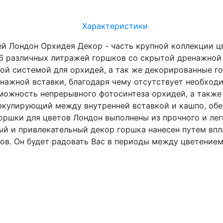
Характеристики
й Лондон Орхидея Декор - часть крупной коллекции ц
различных литражей горшков со скрытой дренажной сис
ой системой для орхидей, а так же декорированные г
нажной вставки, благодаря чему отсутствует необход
можность непрерывного фотосинтеза орхидей, а также
ркулирующий между внутренней вставкой и кашпо, обе
горшки для цветов Лондон выполнены из прочного и лег
й и привлекательный декор горшка нанесен путем впла
ов. Он будет радовать Вас в периоды между цветением