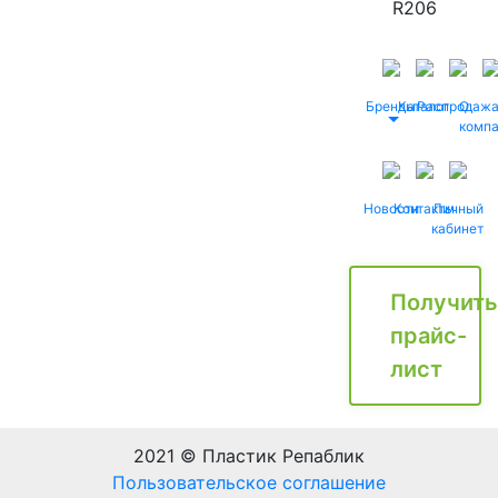
R206
Бренды
Каталог
Распродаж
О
комп
Новости
Контакты
Личный
кабинет
Получить
прайс-
лист
2021 © Пластик Репаблик
Пользовательское соглашение