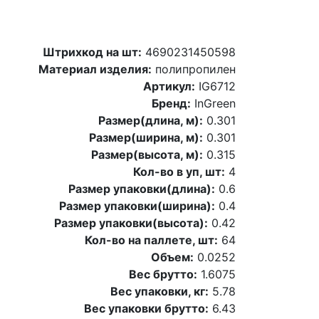
Штрихкод на шт:
4690231450598
Материал изделия:
полипропилен
Артикул:
IG6712
Бренд:
InGreen
Размер(длина, м):
0.301
Размер(ширина, м):
0.301
Размер(высота, м):
0.315
Кол-во в уп, шт:
4
Размер упаковки(длина):
0.6
Размер упаковки(ширина):
0.4
Размер упаковки(высота):
0.42
Кол-во на паллете, шт:
64
Объем:
0.0252
Вес брутто:
1.6075
Вес упаковки, кг:
5.78
Вес упаковки брутто:
6.43