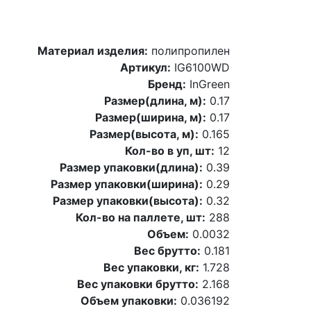
Материал изделия:
полипропилен
Артикул:
IG6100WD
Бренд:
InGreen
Размер(длина, м):
0.17
Размер(ширина, м):
0.17
Размер(высота, м):
0.165
Кол-во в уп, шт:
12
Размер упаковки(длина):
0.39
Размер упаковки(ширина):
0.29
Размер упаковки(высота):
0.32
Кол-во на паллете, шт:
288
Объем:
0.0032
Вес брутто:
0.181
Вес упаковки, кг:
1.728
Вес упаковки брутто:
2.168
Объем упаковки:
0.036192