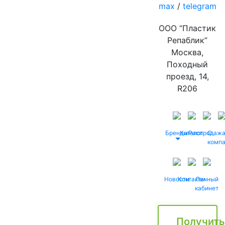
max
/
telegram
ООО “Пластик
Репаблик”
Москва,
Походный
проезд, 14,
R206
Бренды
Каталог
Распродаж
О
комп
Новости
Контакты
Личный
кабинет
Получить