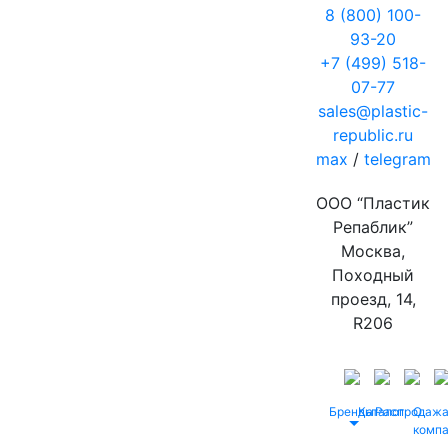
8 (800) 100-
93-20
+7 (499) 518-
07-77
sales@plastic-
republic.ru
max
/
telegram
ООО “Пластик
Репаблик”
Москва,
Походный
проезд, 14,
R206
Бренды
Каталог
Распродаж
О
комп