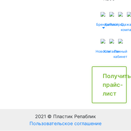
Бренды
Каталог
Распродаж
О
комп
Новости
Контакты
Личный
кабинет
Получить
прайс-
лист
2021 © Пластик Репаблик
Пользовательское соглашение