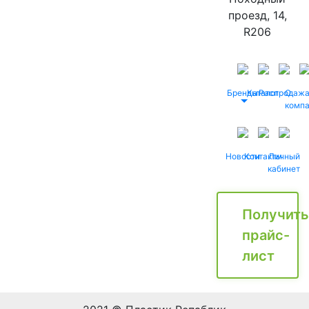
проезд, 14,
R206
Бренды
Каталог
Распродаж
О
комп
Новости
Контакты
Личный
кабинет
Получить
прайс-
лист