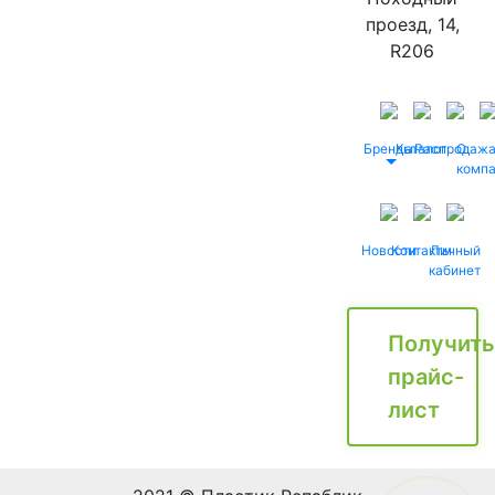
проезд, 14,
R206
Бренды
Каталог
Распродаж
О
комп
Новости
Контакты
Личный
кабинет
Получить
прайс-
лист