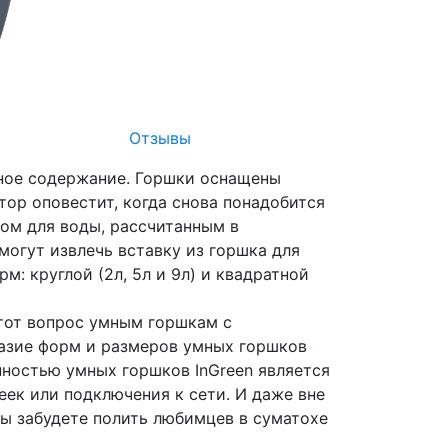
Отзывы
зное содержание. Горшки оснащены
тор оповестит, когда снова понадобится
ом для воды, рассчитанным в
огут извлечь вставку из горшка для
м: круглой (2л, 5л и 9л) и квадратной
этот вопрос умным горшкам с
разие форм и размеров умных горшков
ностью умных горшков InGreen является
еек или подключения к сети. И даже вне
Вы забудете полить любимцев в суматохе