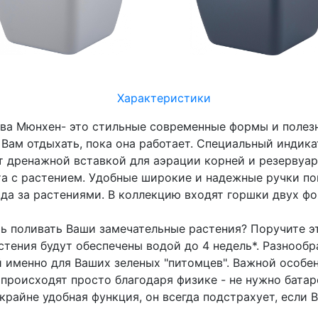
Характеристики
ива Мюнхен- это стильные современные формы и поле
Вам отдыхать, пока она работает. Специальный индика
 дренажной вставкой для аэрации корней и резервуар
а с растением. Удобные широкие и надежные ручки пом
да за растениями. В коллекцию входят горшки двух фор
ть поливать Ваши замечательные растения? Поручите 
стения будут обеспечены водой до 4 недель*. Разнооб
именно для Ваших зеленых "питомцев". Важной особен
происходят просто благодаря физике - не нужно батар
крайне удобная функция, он всегда подстрахует, если 