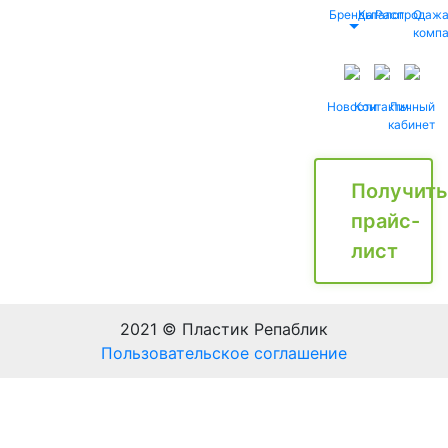
Бренды
Каталог
Распродаж
О
комп
Новости
Контакты
Личный
кабинет
Получить
прайс-
лист
2021 © Пластик Репаблик
Пользовательское соглашение