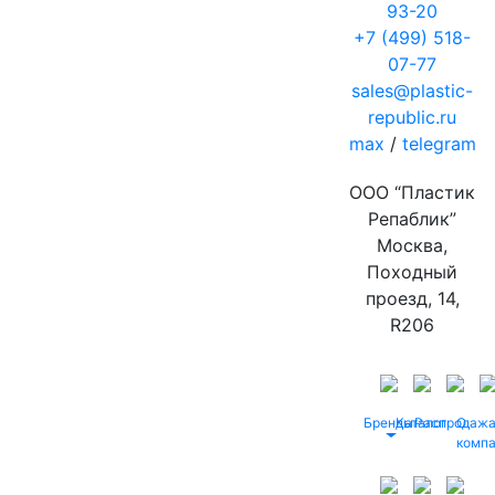
93-20
+7 (499) 518-
07-77
sales@plastic-
republic.ru
max
/
telegram
ООО “Пластик
Репаблик”
Москва,
Походный
проезд, 14,
R206
Бренды
Каталог
Распродаж
О
комп