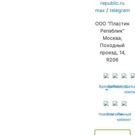
republic.ru
max
/
telegram
ООО “Пластик
Репаблик”
Москва,
Походный
проезд, 14,
R206
Бренды
Каталог
Распродаж
О
комп
Новости
Контакты
Личный
кабинет