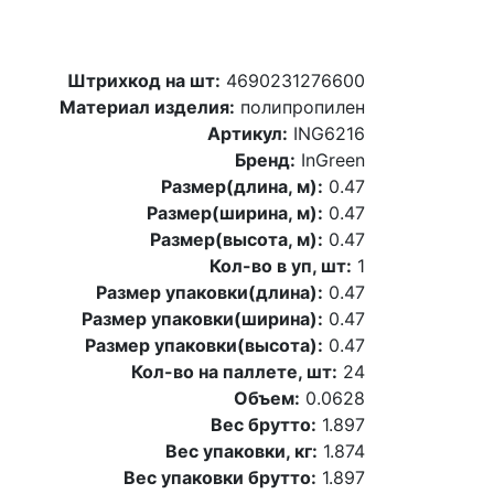
Штрихкод на шт:
4690231276600
Материал изделия:
полипропилен
Артикул:
ING6216
Бренд:
InGreen
Размер(длина, м):
0.47
Размер(ширина, м):
0.47
Размер(высота, м):
0.47
Кол-во в уп, шт:
1
Размер упаковки(длина):
0.47
Размер упаковки(ширина):
0.47
Размер упаковки(высота):
0.47
Кол-во на паллете, шт:
24
Объем:
0.0628
Вес брутто:
1.897
Вес упаковки, кг:
1.874
Вес упаковки брутто:
1.897