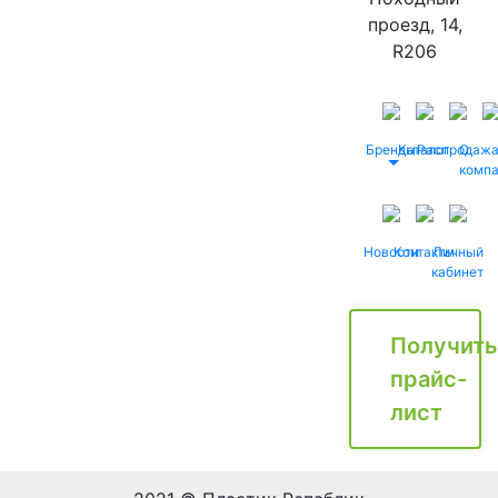
проезд, 14,
R206
Бренды
Каталог
Распродаж
О
комп
Новости
Контакты
Личный
кабинет
Получить
прайс-
лист