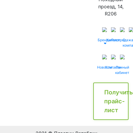
проезд, 14,
R206
Бренды
Каталог
Распродаж
О
комп
Новости
Контакты
Личный
кабинет
Получить
прайс-
лист