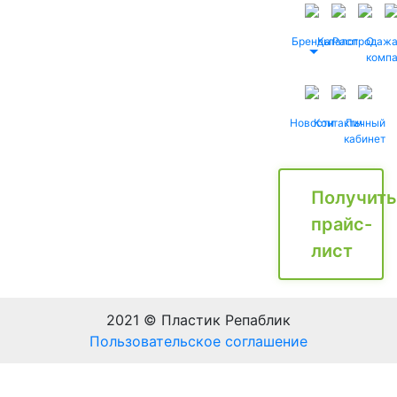
Бренды
Каталог
Распродаж
О
комп
Новости
Контакты
Личный
кабинет
Получить
прайс-
лист
2021 © Пластик Репаблик
Пользовательское соглашение