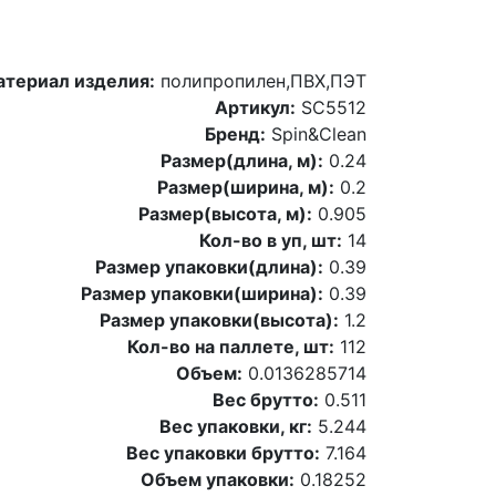
териал изделия:
полипропилен,ПВХ,ПЭТ
Артикул:
SC5512
Бренд:
Spin&Clean
Размер(длина, м):
0.24
Размер(ширина, м):
0.2
Размер(высота, м):
0.905
Кол-во в уп, шт:
14
Размер упаковки(длина):
0.39
Размер упаковки(ширина):
0.39
Размер упаковки(высота):
1.2
Кол-во на паллете, шт:
112
Объем:
0.0136285714
Вес брутто:
0.511
Вес упаковки, кг:
5.244
Вес упаковки брутто:
7.164
Объем упаковки:
0.18252